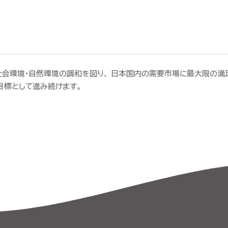
社会
環境・
自然
環境
の
調和
を
図り、
日本
国内
の
需要
市場
に
最大限
の
満
目標
として
進み
続け
ます。