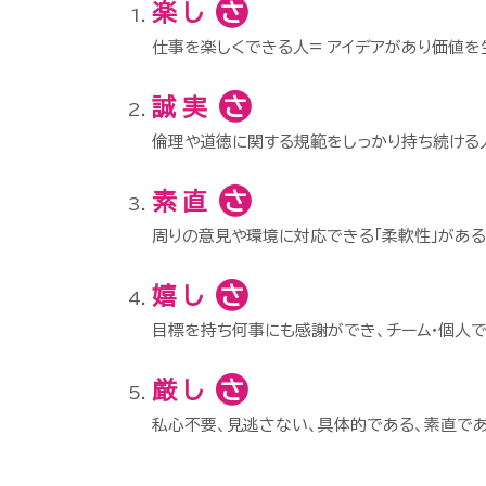
楽し
さ
仕事を楽しくできる人
= アイデアがあり価値
誠実
さ
倫理
や
道徳
に
関する
規範
を
しっかり
持ち
続ける
素直
さ
周り
の
意見
や
環境
に
対応
できる
「柔軟性」
が
ある
嬉し
さ
目標
を
持ち
何事
にも
感謝
が
でき、
チーム・
個人
厳し
さ
私心不要、
見逃さない、
具体的である、
素直であ