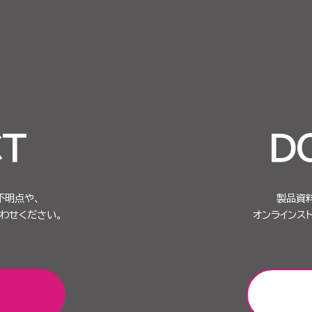
T
D
不明点や、
製品資
わせください。
オンラインス