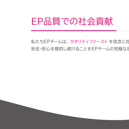
EP品質での社会貢献
私たちEPチームは、
クオリティファースト
を
信念
に
安全・
安心
を
提供し
続ける
こと
を
EP
チーム
の
究極
な