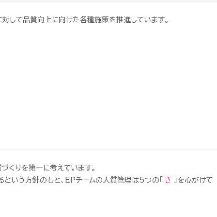
に
対して
品質
向上
に
向けた
各種
施策
を
推進
して
います。
質
づくり
を
第一
に
考えて
います。
る
という
方針
の
もと、
EP
チーム
の
人質
管理
は
5つ
の
「
さ
」
を
心がけて