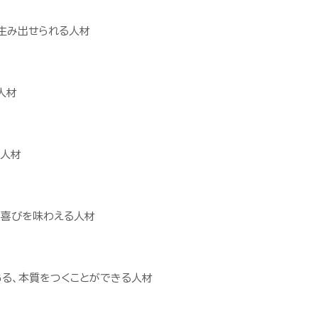
を生み出せられる人材
人材
人材
で
喜び
を
味わえる
人材
る、
本質
を
つく
ことが
できる
人材