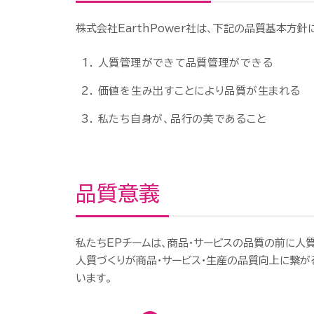
株式会社
Earth
Power社
は、
下記
の
品質
基本
方針
人質管理ができて品質管理ができる
価値を生み出すことにより品質が生まれる
私たち自身が、品行の美であること
品質意義
私たち
EP
チーム
は、
商品・
サービス
の
品質
の
前に
人
人質
づくり
が
商品・
サービス・
生産
の
品質
向上
に
繋が
います。